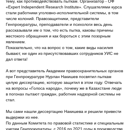
тему, как противодействовать пыткам. Организатор - ОФ
«Expert Independent Research Institute». Слушателями курса
стали работники уголовно-исполнительной системы, в том
числе колоний. Правозащитники, представители
Генпрокуратуры, преподаватели и психологи весь день
рассказывали им о том, что есть пытка, каковы причины
жестокого обращения и как бороться с этим позорным
явлением.
Показательно, что на вопрос о том, какие виды насилия
бывают, ни один из присутствовавших сотрудников УИС не
дал ответа!
А вот представитель Академии правоохранительных органов
при Генпрокуратуре Нурлан Накишев посвятил пыткам
целую диссертацию, которую защитил в этом году. Отвечать
на вопросы «Голоса народа», почему же в Казахстане люди
в погонах пытают граждан, работник надзорной системы не
стал.
Мы сами нашли диссертацию Накишева и решили привести
выдержки из нее.
По данным Комитета по правовой статистике и специальным
учетам Генпрокуратуры, с 2016 по 2021 годы в производстве