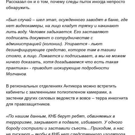
Рассказал он и о том, почему следы пыток иногда непросто
обнаружить.
«Был случай – шел этап, осужденного заводят в баню, где
нет видеокамеры, на лицо кладут тряпку и начинают
лить воду. Человек задыхается. Его заставляют
подписать документ о сотрудничестве с
администрацией (колонии). Упирается - льют
дезинфицирующее средство, которое там в тазики
стояло, в лицо. Ломается и подписывает, а мы не можем
ничего доказать, хотя догадываемся что есть такая
практика» - приводит шокирующие подробности
Молчанов.
В региональных отделениях Антикора можно встретить
кабинеты с заклеенными полиэтиленом камерами, а
застенки других силовых ведомств и вовсе – терра инкогнита
для правозащитников.
«По нашим данным, КНБ берут ребят, обвиняемых в
терроризме, закрывают в подвале, избивают. У одного
бороду состригли и заставили съесть…Приходим, а нас
не пускают – якобы в КНБ нет следственного изолятора,