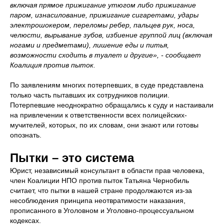
включая прямое прижигание утюгом либо прижигание
паром, изнасилование, прижигание сигаретами, удары
электрошокером, переломы ребер, пальцев рук, носа,
челюсти, вырывание зубов, избиение группой лиц (включая
ногами и предметами), лишение еды и питья,
возможности сходить в туалет и другие», - сообщает
Коалиция против пыток.
По заявлениям многих потерпевших, в суде представлена
только часть пытавших их сотрудников полиции.
Потерпевшие неоднократно обращались к суду и настаивали
на привлечении к ответственности всех полицейских-
мучителей, которых, по их словам, они знают или готовы
опознать.
Пытки – это система
Юрист, независимый консультант в области прав человека,
член Коалиции НПО против пыток Татьяна Чернобиль
считает, что пытки в нашей стране продолжаются из-за
несоблюдения принципа неотвратимости наказания,
прописанного в Уголовном и Уголовно-процессуальном
кодексах.