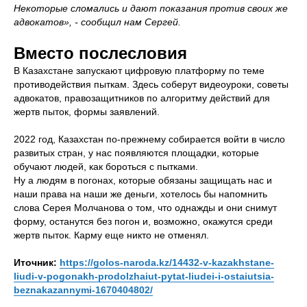
Некоторые сломались и дают показания против своих же
адвокатов», - сообщил нам Сергей.
Вместо послесловия
В Казахстане запускают цифровую платформу по теме
противодействия пыткам. Здесь соберут видеоуроки, советы
адвокатов, правозащитников по алгоритму действий для
жертв пыток, формы заявлений.
2022 год, Казахстан по-прежнему собирается войти в число
развитых стран, у нас появляются площадки, которые
обучают людей, как бороться с пытками.
Ну а людям в погонах, которые обязаны защищать нас и
наши права на наши же деньги, хотелось бы напомнить
слова Серея Молчанова о том, что однажды и они снимут
форму, останутся без погон и, возможно, окажутся среди
жертв пыток. Карму еще никто не отменял.
Иточник:
https://golos-naroda.kz/14432-v-kazakhstane-
liudi-v-pogonakh-prodolzhaiut-pytat-liudei-i-ostaiutsia-
beznakazannymi-1670404802/