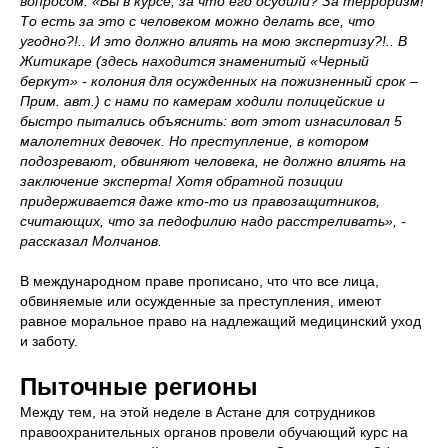
вопросом: «Вы в курсе, за что его осудили? За терроризм!
То есть за это с человеком можно делать все, что
угодно?!.. И это должно влиять на мою экспертизу?!.. В
Житикаре (здесь находится знаменитый «Черный
беркут» - колония для осужденных на пожизненный срок –
Прим. авт.) с нами по камерам ходили полицейские и
быстро пытались объяснить: вот этот изнасиловал 5
малолетних девочек. Но преступление, в котором
подозревают, обвиняют человека, не должно влиять на
заключение эксперта! Хотя обратной позиции
придерживается даже кто-то из правозащитников,
считающих, что за педофилию надо расстреливать», -
рассказал Молчанов.
В международном праве прописано, что что все лица,
обвиняемые или осужденные за преступления, имеют
равное моральное право на надлежащий медицинский уход
и заботу.
Пыточные регионы
Между тем, на этой неделе в Астане для сотрудников
правоохранительных органов провели обучающий курс на