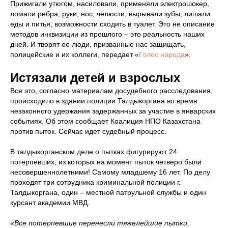
Прижигали утюгом, насиловали, применяли электрошокер,
ломали ребра, руки, нос, челюсти, вырывали зубы, лишали
еды и питья, возможности сходить в туалет. Это не описание
методов инквизиции из прошлого – это реальность наших
дней. И творят ее люди, призванные нас защищать,
полицейские и их коллеги, передает «
Голос народа
».
Истязали детей и взрослых
Все это, согласно материалам досудебного расследования,
происходило в здании полиции Талдыкоргана во время
незаконного удержания задержанных за участие в январских
событиях. Об этом сообщает Коалиция НПО Казахстана
против пыток. Сейчас идет судебный процесс.
В талдыкорганском деле о пытках фигурируют 24
потерпевших, из которых на момент пыток четверо были
несовершеннолетними! Самому младшему 16 лет. По делу
проходят три сотрудника криминальной полиции г.
Талдыкоргана, один – местной патрульной службы и один
курсант академии МВД.
«Все потерпевшие перенесли тяжелейшие пытки,