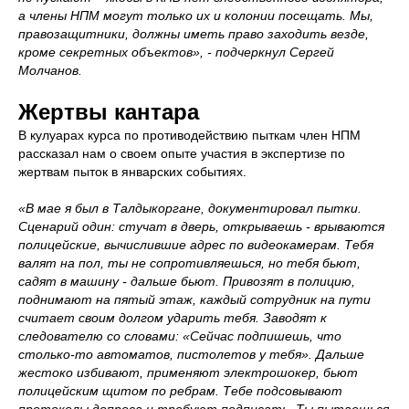
а члены НПМ могут только их и колонии посещать. Мы,
правозащитники, должны иметь право заходить везде,
кроме секретных объектов», - подчеркнул Сергей
Молчанов.
Жертвы кантара
В кулуарах курса по противодействию пыткам член НПМ
рассказал нам о своем опыте участия в экспертизе по
жертвам пыток в январских событиях.
«В мае я был в Талдыкоргане, документировал пытки.
Сценарий один: стучат в дверь, открываешь - врываются
полицейские, вычислившие адрес по видеокамерам. Тебя
валят на пол, ты не сопротивляешься, но тебя бьют,
садят в машину - дальше бьют. Привозят в полицию,
поднимают на пятый этаж, каждый сотрудник на пути
считает своим долгом ударить тебя. Заводят к
следователю со словами: «Сейчас подпишешь, что
столько-то автоматов, пистолетов у тебя». Дальше
жестоко избивают, применяют электрошокер, бьют
полицейским щитом по ребрам. Тебе подсовывают