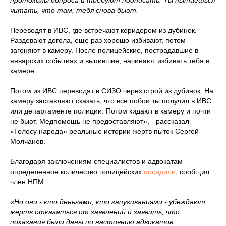
протоколы допроса и требуют подписать. Ты пытаешься
читать, что там, тебя снова бьют.
Переводят в ИВС, где встречают коридором из дубинок.
Раздевают догола, еще раз хорошо избивают, потом
загоняют в камеру. После полицейские, пострадавшие в
январских событиях и выпившие, начинают избивать тебя в
камере.
Потом из ИВС переводят в СИЗО через строй из дубинок. На
камеру заставляют сказать, что все побои ты получил в ИВС
или департаменте полиции. Потом кидают в камеру и почти
не бьют. Медпомощь не предоставляют», - рассказал
«Голосу народа» реальные истории жертв пыток Сергей
Молчанов.
Благодаря заключениям специалистов и адвокатам
определенное количество полицейских
посадили
, сообщил
член НПМ.
«Но они - кто деньгами, кто запугиваниями - убеждают
жертв отказаться от заявлений и заявить, что
показания были даны по настоянию адвокатов.