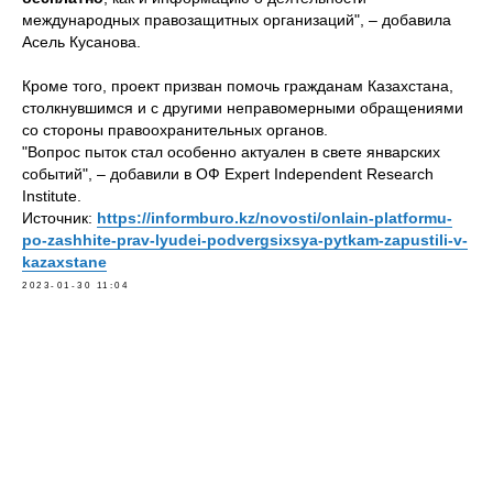
международных правозащитных организаций", – добавила
Асель Кусанова.
Кроме того, проект призван помочь гражданам Казахстана,
столкнувшимся и с другими неправомерными обращениями
со стороны правоохранительных органов.
"Вопрос пыток стал особенно актуален в свете январских
событий", – добавили в ОФ Expert Independent Research
Institute.
Источник:
https://informburo.kz/novosti/onlain-platformu-
po-zashhite-prav-lyudei-podvergsixsya-pytkam-zapustili-v-
kazaxstane
2023-01-30 11:04